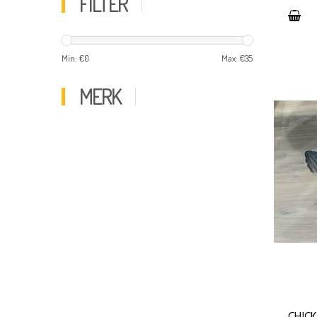
FILTER
Min: €
0
Max: €
35
MERK