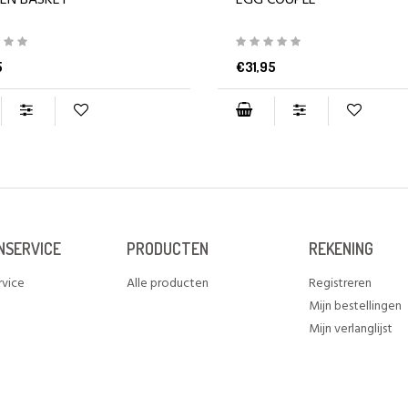
KEN BASKET
EGG COUPLE
5
€31,95
NSERVICE
PRODUCTEN
REKENING
rvice
Alle producten
Registreren
Mijn bestellingen
Mijn verlanglijst