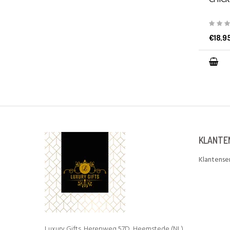
CHIC
€18,9
KLANTE
Klantense
Luxury Gifts. Herenweg 57D, Heemstede (NL)