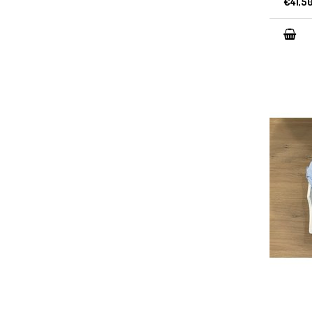
€41,5