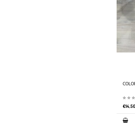
COLO
€14,5