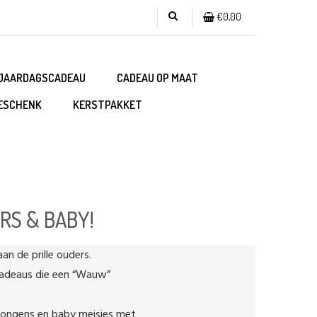
€0,00
JAARDAGSCADEAU
CADEAU OP MAAT
ESCHENK
KERSTPAKKET
RS & BABY!
n de prille ouders.

adeaus die een “Wauw”

jongens en baby meisjes met
