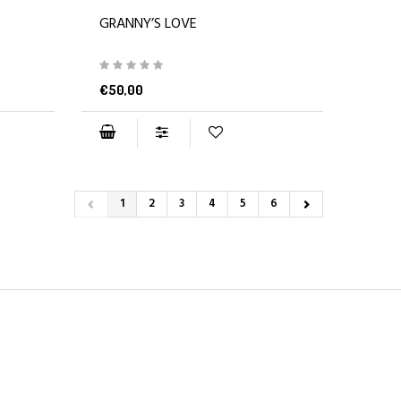
GRANNY’S LOVE
€50,00
1
2
3
4
5
6