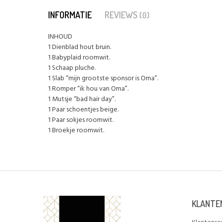
INFORMATIE
REVIEWS
(0)
INHOUD
1 Dienblad hout bruin.
1 Babyplaid roomwit.
1 Schaap pluche.
1 Slab “mijn grootste sponsor is Oma”.
1 Romper “ik hou van Oma”.
1 Mutsje “bad hair day”.
1 Paar schoentjes beige.
1 Paar sokjes roomwit.
1 Broekje roomwit.
KLANTE