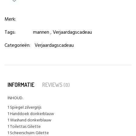
Merk:
Tags:
mannen
,
Verjaardagscadeau
Categorieën:
Verjaardagscadeau
INFORMATIE
REVIEWS
(0)
INHOUD.
1 Spiegel zilvergrijs
1 Handdoek donkerblauw
1 Washand donkerblauw
1 Toilettas Gilette
1 Scheerschuim Gilette