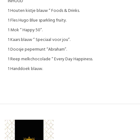
INHOUD
1 Houten kistje blauw “ Foods & Drinks.
1 Fles Hugo Blue sparkling fruity.
1 Mok “ Happy 50”.
1 Kaars blauw “ Speciaal voor jou”.
1 Doosje pepermunt “Abraham”.
1 Reep melkchocolade “ Every Day Happiness.
1 Handdoek blauw.