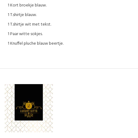
1 Kort broekje blauw.
1 T.shirtje blauw.
1 T.shirtje wit met tekst.
1 Paar witte sokjes.
1 Knuffel pluche blauw beertje.