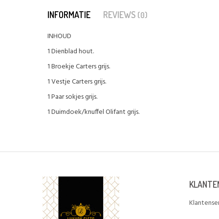
INFORMATIE
REVIEWS
(0)
INHOUD
1 Dienblad hout.
1 Broekje Carters grijs.
1 Vestje Carters grijs.
1 Paar sokjes grijs.
1 Duimdoek/knuffel Olifant grijs.
KLANTE
Klantense