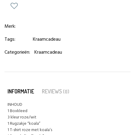
Merk:
Tags:
Kraamcadeau
Categorieën:
Kraamcadeau
INFORMATIE
REVIEWS
(0)
INHOUD
1 Boxkleed
3 kleur roze/wit
1 Rugzakje “koala”
1 T-shirt roze met koala’s