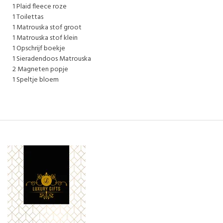
1 Plaid fleece roze
1 Toilettas
1 Matrouska stof groot
1 Matrouska stof klein
1 Opschrijf boekje
1 Sieradendoos Matrouska
2 Magneten popje
1 Speltje bloem