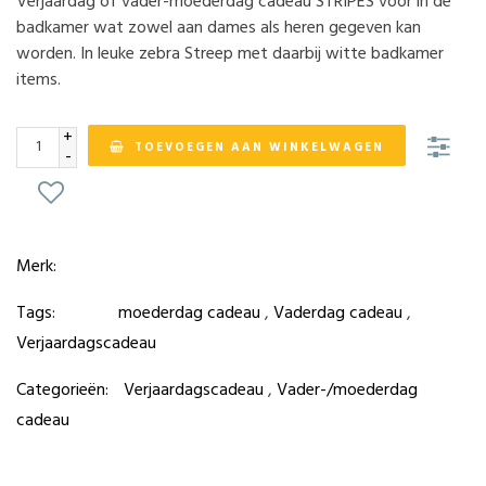
Verjaardag of vader-moederdag cadeau STRIPES voor in de
badkamer wat zowel aan dames als heren gegeven kan
worden. In leuke zebra Streep met daarbij witte badkamer
items.
+
TOEVOEGEN AAN WINKELWAGEN
-
Merk:
Tags:
moederdag cadeau
,
Vaderdag cadeau
,
Verjaardagscadeau
Categorieën:
Verjaardagscadeau
,
Vader-/moederdag
cadeau