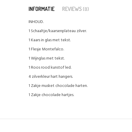
INFORMATIE
REVIEWS
(0)
INHOUD.
1 Schaaltje/kaarsenplateau zilver.
1 Kaars in glas met tekst.
1 Flesje Montefalco.
1 Wijnglas met tekst.
1 Roos rood kunstof led.
4 zilverkleur hart hangers.
1 Zakje musket chocolade harten.
1 Zakje chocolade hartjes.