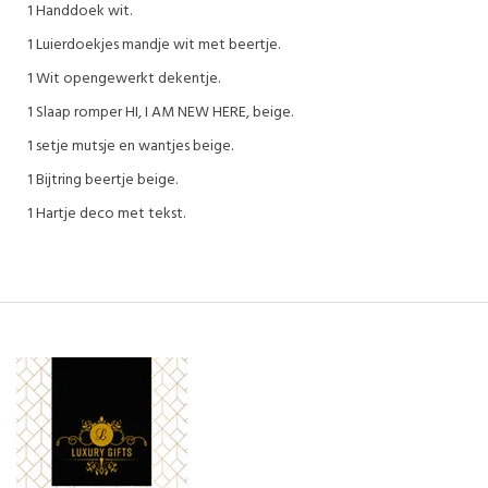
1 Handdoek wit.
1 Luierdoekjes mandje wit met beertje.
1 Wit opengewerkt dekentje.
1 Slaap romper HI, I AM NEW HERE, beige.
1 setje mutsje en wantjes beige.
1 Bijtring beertje beige.
1 Hartje deco met tekst.